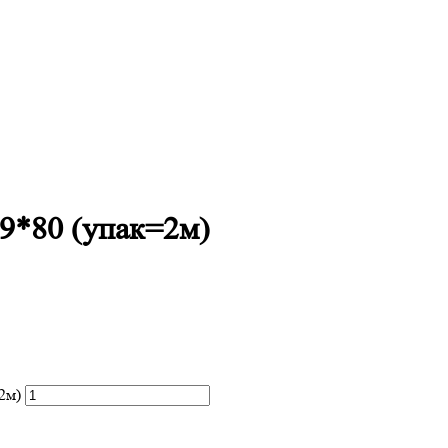
9*80 (упак=2м)
2м)