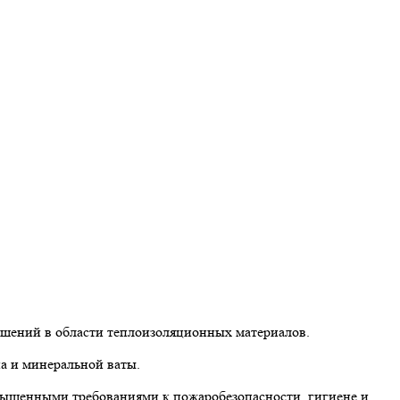
ешений в области теплоизоляционных материалов.
а и минеральной ваты.
вышенными требованиями к пожаробезопасности, гигиене и