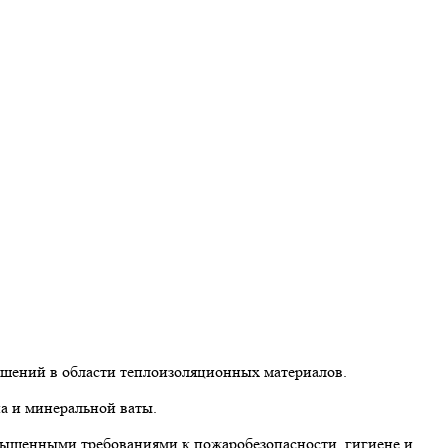
ешений в области теплоизоляционных материалов.
а и минеральной ваты.
вышенными требованиями к пожаробезопасности, гигиене и