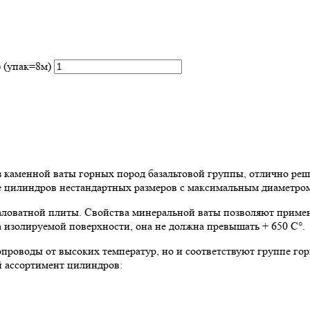
 (упак=8м)
аменной ваты горных пород базальтовой группы, отлично реша
ие цилиндров нестандартных размеров с максимальным диаметром
ловатной плиты. Свойства минеральной ваты позволяют примен
 изолируемой поверхности, она не должна превышать + 650 C°.
роводы от высоких температур, но и соответствуют группе го
й ассортимент цилиндров: