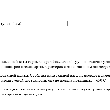
 (упак=2,5м)
аменной ваты горных пород базальтовой группы, отлично реша
ие цилиндров нестандартных размеров с максимальным диаметром
ловатной плиты. Свойства минеральной ваты позволяют примен
 изолируемой поверхности, она не должна превышать + 650 C°.
роводы от высоких температур, но и соответствуют группе го
й ассортимент цилиндров: