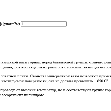
ф (упак=7м)
аменной ваты горных пород базальтовой группы, отлично реша
ие цилиндров нестандартных размеров с максимальным диаметром
ловатной плиты. Свойства минеральной ваты позволяют примен
 изолируемой поверхности, она не должна превышать + 650 C°.
роводы от высоких температур, но и соответствуют группе го
й ассортимент цилиндров: