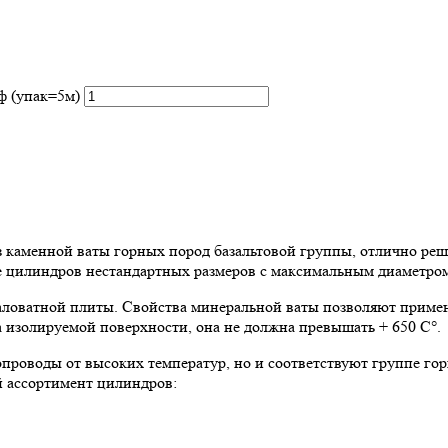
ф (упак=5м)
аменной ваты горных пород базальтовой группы, отлично реша
ие цилиндров нестандартных размеров с максимальным диаметром
ловатной плиты. Свойства минеральной ваты позволяют примен
 изолируемой поверхности, она не должна превышать + 650 C°.
роводы от высоких температур, но и соответствуют группе го
й ассортимент цилиндров: