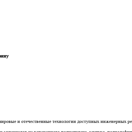
зину
 мировые и отечественные технологии доступных инженерных р
материалов из вспененного полиэтилена, каучука, полиолефин