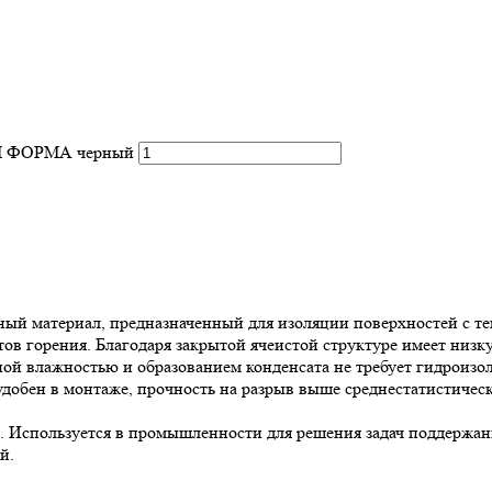
ОМ ФОРМА черный
 материал, предназначенный для изоляции поверхностей с тем
в горения. Благодаря закрытой ячеистой структуре имеет низк
й влажностью и образованием конденсата не требует гидроизол
обен в монтаже, прочность на разрыв выше среднестатистическ
Используется в промышленности для решения задач поддержани
й.