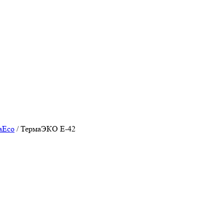
aEco
/
ТермаЭКО E-42