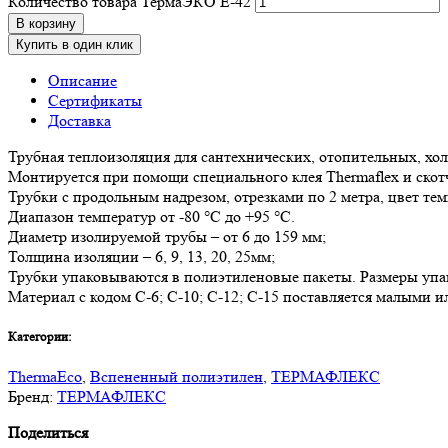
Количество товара ТермаЭКО E-42
В корзину
Купить в один клик
Описание
Сертификаты
Доставка
Трубная теплоизоляция для сантехнических, отопительных, х
Монтируется при помощи специального клея Thermaflex и скот
Трубки с продольным надрезом, отрезками по 2 метра, цвет те
Диапазон температур от -80 °С до +95 °С.
Диаметр изолируемой трубы – от 6 до 159 мм;
Толщина изоляции – 6, 9, 13, 20, 25мм;
Трубки упаковываются в полиэтиленовые пакеты. Размеры упак
Материал с кодом С-6; С-10; С-12; С-15 поставляется малыми и
Категории:
ThermaEco
,
Вспененный полиэтилен
,
ТЕРМАФЛЕКС
Бренд:
ТЕРМАФЛЕКС
Поделиться