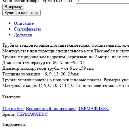
Количество товара ТермаЭКО N-114
В корзину
Купить в один клик
Описание
Сертификаты
Доставка
Трубная теплоизоляция для сантехнических, отопительных, х
Монтируется при помощи специального клея Thermaflex и скот
Трубки с продольным надрезом, отрезками по 2 метра, цвет те
Диапазон температур от -80 °С до +95 °С.
Диаметр изолируемой трубы – от 6 до 159 мм;
Толщина изоляции – 6, 9, 13, 20, 25мм;
Трубки упаковываются в полиэтиленовые пакеты. Размеры упак
Материал с кодом С-6; С-10; С-12; С-15 поставляется малыми и
Категории:
ThermaEco
,
Вспененный полиэтилен
,
ТЕРМАФЛЕКС
Бренд:
ТЕРМАФЛЕКС
Поделиться