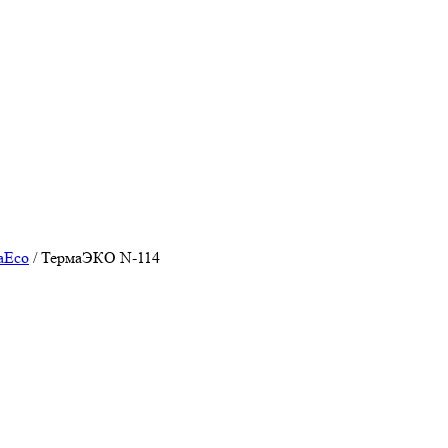
aEco
/
ТермаЭКО N-114