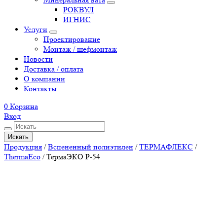
РОКВУЛ
ИГНИС
Услуги
Проектирование
Монтаж / шефмонтаж
Новости
Доставка / оплата
О компании
Контакты
0
Корзина
Вход
Искать
Продукция
/
Вспененный полиэтилен
/
ТЕРМАФЛЕКС
/
ThermaEco
/
ТермаЭКО P-54