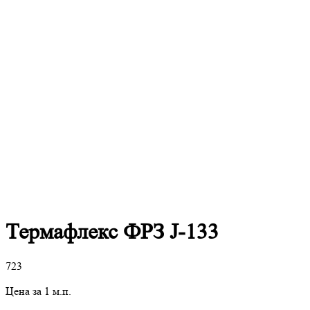
Термафлекс ФРЗ J-133
723
Цена за 1 м.п.