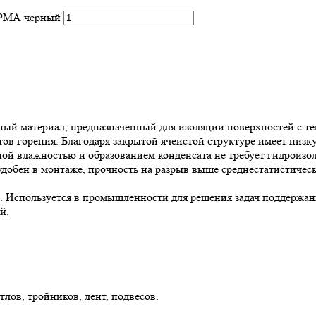
ОРМА черный
 материал, предназначенный для изоляции поверхностей с тем
в горения. Благодаря закрытой ячеистой структуре имеет низк
й влажностью и образованием конденсата не требует гидроизол
обен в монтаже, прочность на разрыв выше среднестатистическ
Используется в промышленности для решения задач поддержани
й.
лов, тройников, лент, подвесов.