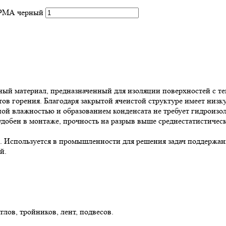
ОРМА черный
 материал, предназначенный для изоляции поверхностей с тем
в горения. Благодаря закрытой ячеистой структуре имеет низк
й влажностью и образованием конденсата не требует гидроизол
обен в монтаже, прочность на разрыв выше среднестатистическ
Используется в промышленности для решения задач поддержани
й.
лов, тройников, лент, подвесов.