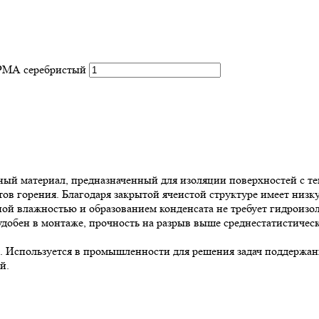
РМА серебристый
 материал, предназначенный для изоляции поверхностей с тем
в горения. Благодаря закрытой ячеистой структуре имеет низк
й влажностью и образованием конденсата не требует гидроизол
обен в монтаже, прочность на разрыв выше среднестатистическ
Используется в промышленности для решения задач поддержани
й.