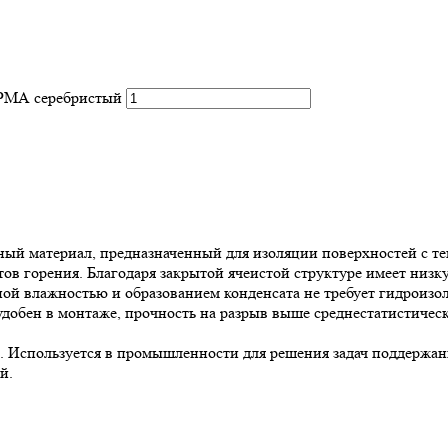
РМА серебристый
 материал, предназначенный для изоляции поверхностей с тем
в горения. Благодаря закрытой ячеистой структуре имеет низк
й влажностью и образованием конденсата не требует гидроизол
обен в монтаже, прочность на разрыв выше среднестатистическ
Используется в промышленности для решения задач поддержани
й.