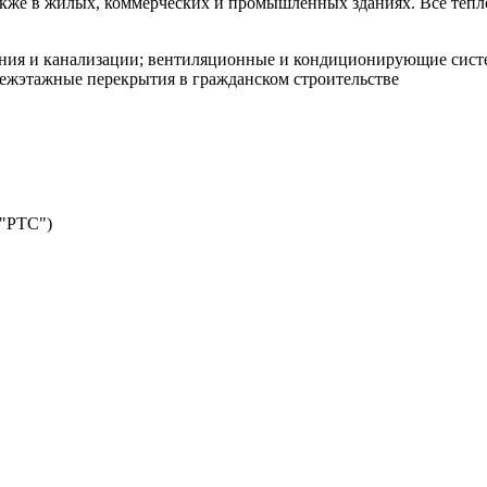
 также в жилых, коммерческих и промышленных зданиях. Все теп
ния и канализации; вентиляционные и кондиционирующие систе
ежэтажные перекрытия в гражданском строительстве
 "РТС")