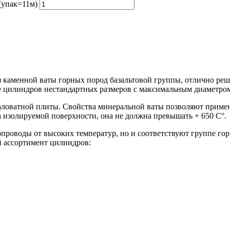
(упак=11м)
аменной ваты горных пород базальтовой группы, отлично реша
ие цилиндров нестандартных размеров с максимальным диаметром
ловатной плиты. Свойства минеральной ваты позволяют примен
 изолируемой поверхности, она не должна превышать + 650 C°.
роводы от высоких температур, но и соответствуют группе го
й ассортимент цилиндров: