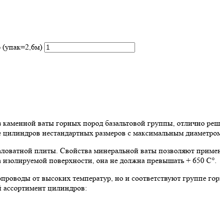
 (упак=2,6м)
аменной ваты горных пород базальтовой группы, отлично реша
ие цилиндров нестандартных размеров с максимальным диаметром
ловатной плиты. Свойства минеральной ваты позволяют примен
 изолируемой поверхности, она не должна превышать + 650 C°.
роводы от высоких температур, но и соответствуют группе го
й ассортимент цилиндров: