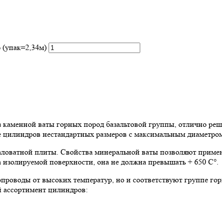
 (упак=2,34м)
аменной ваты горных пород базальтовой группы, отлично реша
ие цилиндров нестандартных размеров с максимальным диаметром
ловатной плиты. Свойства минеральной ваты позволяют примен
 изолируемой поверхности, она не должна превышать + 650 C°.
роводы от высоких температур, но и соответствуют группе го
й ассортимент цилиндров: