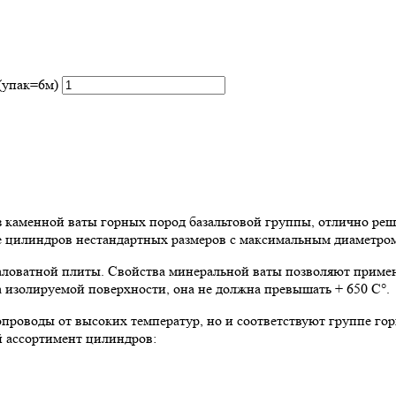
(упак=6м)
аменной ваты горных пород базальтовой группы, отлично реша
ие цилиндров нестандартных размеров с максимальным диаметром
ловатной плиты. Свойства минеральной ваты позволяют примен
 изолируемой поверхности, она не должна превышать + 650 C°.
роводы от высоких температур, но и соответствуют группе го
й ассортимент цилиндров: