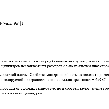
ф (упак=9м)
аменной ваты горных пород базальтовой группы, отлично реша
ие цилиндров нестандартных размеров с максимальным диаметром
ловатной плиты. Свойства минеральной ваты позволяют примен
 изолируемой поверхности, она не должна превышать + 650 C°.
роводы от высоких температур, но и соответствуют группе го
й ассортимент цилиндров: