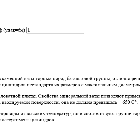
ф (упак=6м)
аменной ваты горных пород базальтовой группы, отлично реша
ие цилиндров нестандартных размеров с максимальным диаметром
ловатной плиты. Свойства минеральной ваты позволяют примен
 изолируемой поверхности, она не должна превышать + 650 C°.
роводы от высоких температур, но и соответствуют группе го
й ассортимент цилиндров: